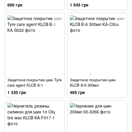
parts care agent KLCB В-3 2л
690 грн
1 545 грн
1
Защитное покрытие шин Tyre
Защитное покрытие шин
care agent KLCB В-1
KLCB В-6 300мл
1 330 грн
485 грн