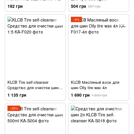
192 грн
504 грн
587 грн
−6%
KLCB Tire seif-cleanser
KLCB Масляный воск для
Средство для очистки шин
шин Oily tire wax 4л
1:5
1 135 грн
1 690 грн
1 800 грн
−35%