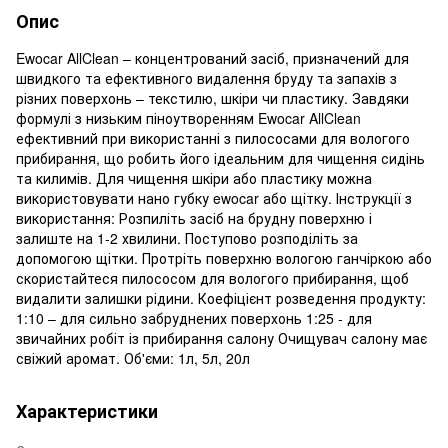
Опис
Ewocar AllClean – концентрований засіб, призначений для
швидкого та ефективного видалення бруду та запахів з
різних поверхонь – текстилю, шкіри чи пластику. Завдяки
формулі з низьким піноутворенням Ewocar AllClean
ефективний при використанні з пилососами для вологого
прибирання, що робить його ідеальним для чищення сидінь
та килимів. Для чищення шкіри або пластику можна
використовувати нано губку ewocar або щітку. Інструкції з
використання: Розпиліть засіб на брудну поверхню і
залиште на 1-2 хвилини. Поступово розподіліть за
допомогою щітки. Протріть поверхню вологою ганчіркою або
скористайтеся пилососом для вологого прибирання, щоб
видалити залишки рідини. Коефіцієнт розведення продукту:
1:10 – для сильно забруднених поверхонь 1:25 - для
звичайних робіт із прибирання салону Очищувач салону має
свіжий аромат. Об'єми: 1л, 5л, 20л
Характеристики