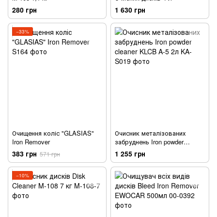
280 грн
1 630 грн
−33%
Очищення коліс "GLASIAS"
Очисник металізованих
Iron Remover
забруднень Iron powder
cleaner KLCB A-5 2л
383 грн
1 255 грн
571 грн
−10%