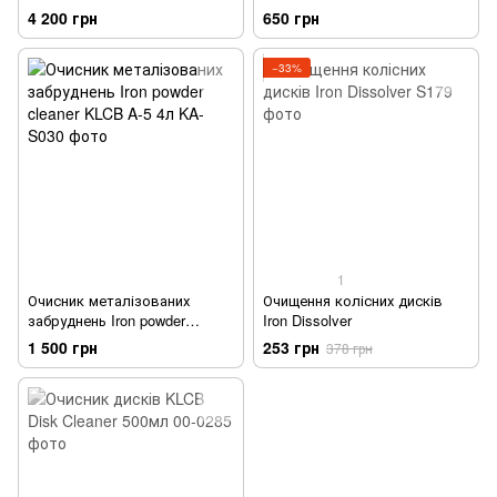
5л
4 200 грн
650 грн
−33%
1
Очисник металізованих
Очищення колісних дисків
забруднень Iron powder
Iron Dissolver
cleaner KLCB A-5 4л
1 500 грн
253 грн
378 грн