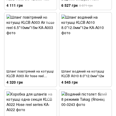
котушці, 7М WATER WAPOR
4 111 грн
6 527 грн
6 871 грн
MIX
Шланг повітряний на котушці
Шланг водяний на котушці
KLCB A003 Air hose reel
KLCB A010 8.0*12.0мм*12м
6.5*10мм*15м
4 320 грн
4 545 грн