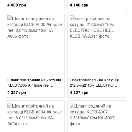
6.5*10мм*10м
6.5*10мм*12м
4 000 грн
4 140 грн
Шланг повітряний на котушці
Електрокабель на котушці
KLCB А005 Air hose reel
2*2,5мм2*10м ELECTRO
8.0*12.0мм*12м
HOSE REEL KLCB
4 327 грн
4 327 грн