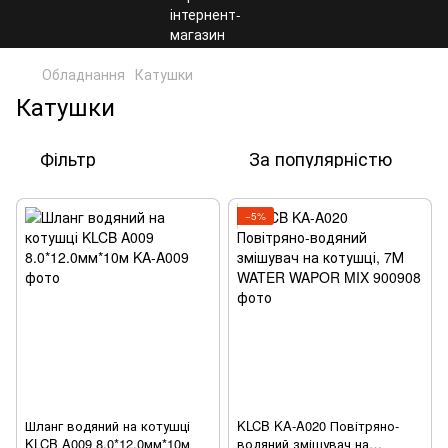
Обладнання
Катушки
Катушки
Фільтр
За популярністю
−5%
Шланг водяний на котушці
KLCB KA-A020 Повітряно-
KLCB A009 8.0*12.0мм*10м
водяний змішувач на