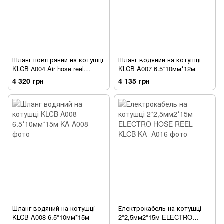
Шланг повітряний на котушці
Шланг водяний на котушці
KLCB А004 Air hose reel
KLCB A007 6.5*10мм*12м
8.0*12.0мм*10м
4 320 грн
4 135 грн
Шланг водяний на котушці
Електрокабель на котушці
KLCB A008 6.5*10мм*15м
2*2,5мм2*15м ELECTRO