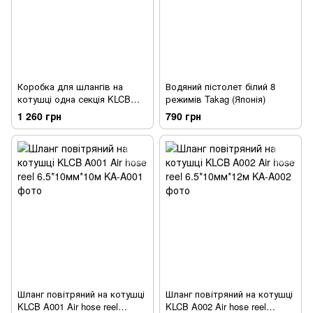
Коробка для шлангів на
Водяний пістолет білий 8
котушці одна секція KLCB
режимів Takag (Японія)
A022 Hose reel series
1 260 грн
790 грн
Шланг повітряний на котушці
Шланг повітряний на котушці
KLCB A001 Air hose reel
KLCB A002 Air hose reel