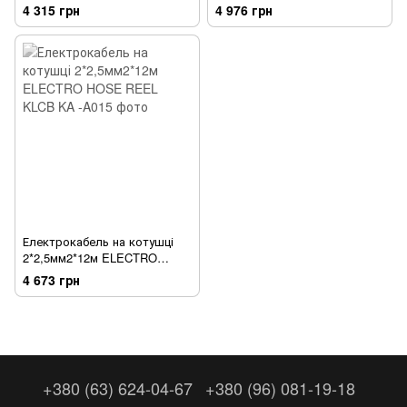
HOSE REEL KLCB
4 315 грн
4 976 грн
Електрокабель на котушці
2*2,5мм2*12м ELECTRO
HOSE REEL KLCB
4 673 грн
+380 (63) 624-04-67
+380 (96) 081-19-18