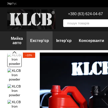
Перейти до основного контенту
Укр
Рус
+380 (63) 624-04-67
Мийка
Екстер'єр
Інтер'єр
Консерванти
авто
−10%