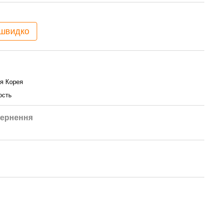
 швидко
я Корея
ость
ернення