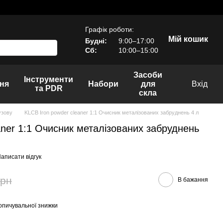
Графік роботи:
Мій кошик
Будні:
9:00–17:00
Сб:
10:00–15:00
Засоби
Інструменти
ня
Набори
для
Вхід
та PDR
скла
узову
KLCB Iron powder cleaner 1:1 Очисник металізованих забруднень 4 л
aner 1:1 Очисник металізованих забруднень
аписати відгук
грн
В бажання
опичувальної знижки