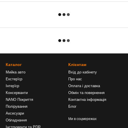
Каталог
Клієнтам
Мийка авто
Вхід до кабінету
Екстер'єр
Про нас
Інтер'єр
Оплата і доставка
Консерванти
Обмін та повернення
NANO Покриття
Контактна інформація
Полірування
Блог
Аксесуари
Ми в соцмережах
Обладнання
Інструменти та PDR