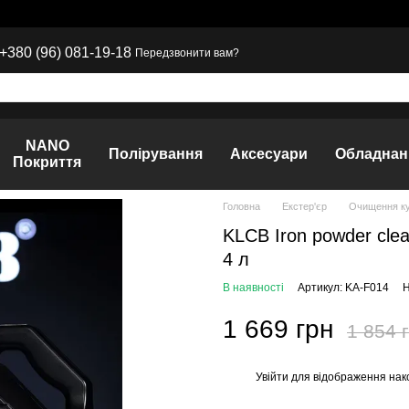
+380 (96) 081-19-18
Передзвонити вам?
NANO
Полірування
Аксесуари
Обладнан
Покриття
Головна
Екстер'єр
Очищення к
KLCB Iron powder cle
4 л
В наявності
Артикул: KA-F014
Н
1 669 грн
1 854 
Увійти
для відображення нак
%