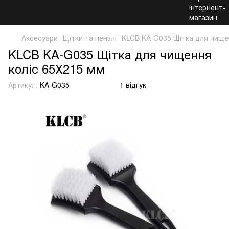
Аксесуари
Щітки та пензлі
KLCB KA-G035 Щітка для чище
KLCB KA-G035 Щітка для чищення
коліс 65Х215 мм
Артикул:
KA-G035
1 відгук