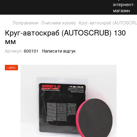
Полірування
Очисники кузову
Круг-автоскраб (AUTOSCRU
Круг-автоскраб (AUTOSCRUB) 130
мм
Артикул:
600101
Написати відгук
−40%