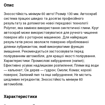
Опис
Зносостійкість мінімум 60 авто! Розмір 130 мм. Автоскраб
система працює швидко та досягає професійного
результату за допомогою нової передової технології
Polymer, яка замінює використання синтетичної глини. Круг
автоскраб може використовуватися для ручного чищення
поверхні або з роторною машинкою. Для найкращих
результатів рясно зволожте поверхню оброблюваної
ділянки лубрикантом, який виконуватиме функцію
змащення. Рекомендується застосовувати перед
поліруванням автомобіля, для кращої якості полірування.
Характеристики: Промислові забруднення (напил);
Ефективно усуває надлишкове розпилення; Плями від води
— кальєнат; Сік дерев — гудрон; Смоли; Комах; корозії
поверхні; Залізний пил та інші забруднення; Не містить
шкідливих інгредієнтів; Зносостійкість мінімум 60
автомобілів.
Характеристики