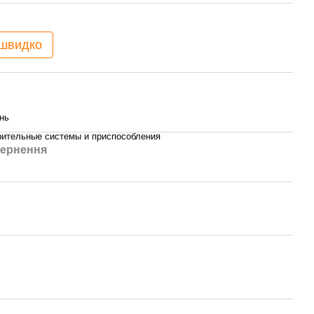
 швидко
нь
ительные системы и приспособления
ернення