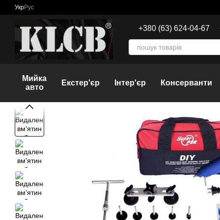
Перейти до основного контенту
Укр
Рус
+380 (63) 624-04-67
Мийка
Екстер'єр
Інтер'єр
Консерванти
авто