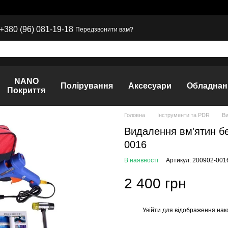
+380 (96) 081-19-18
Передзвонити вам?
NANO
Полірування
Аксесуари
Обладнан
Покриття
Головна
Інструменти та PDR
Ви
Видалення вм'ятин б
0016
В наявності
Артикул: 200902-001
2 400 грн
Увійти
для відображення нак
%