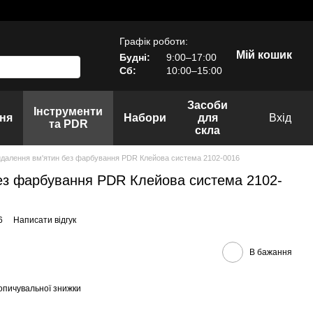
Графік роботи:
Мій кошик
Будні:
9:00–17:00
Сб:
10:00–15:00
Засоби
Інструменти
ня
Набори
для
Вхід
та PDR
скла
далення вм'ятин без фарбування PDR Клейова система 2102-0016
ез фарбування PDR Клейова система 2102-
6
Написати відгук
В бажання
опичувальної знижки