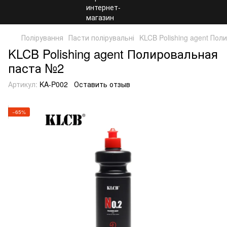
Полірування
Пасти полірувальні
KLCB Polishing agent По
KLCB Polishing agent Полировальная
паста №2
Артикул:
KA-P002
Оставить отзыв
−65%