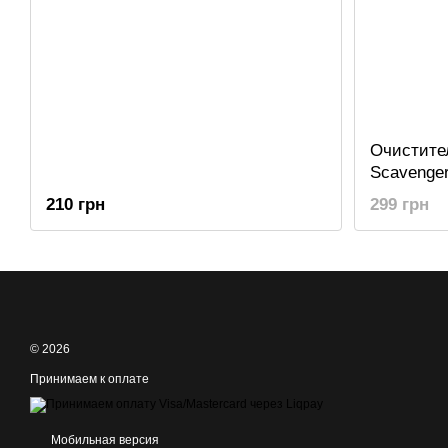
Очистител
Scavenge
210 грн
299 грн
© 2026
Принимаем к оплате
Мобильная версия