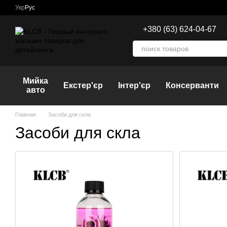
Перейти к основному контенту
Укр
Рус
+380 (63) 624-04-67
Мийка
Екстер'єр
Інтер'єр
Консерванти
авто
Главная
Засоби для скла
Засоби для скла