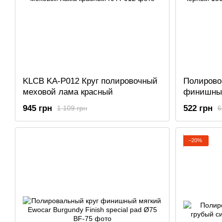
KLCB KA-P012 Круг полировочный
Полирово
меховой лама красный
финишный
P013
945 грн
522 грн
1 109 грн
6
−20%