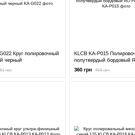
G022 Круг полировочный
KLCB KA-P015 Полировоч
й черный
полутвердый бордовый 
Polishing pad
360 грн
81 грн
458 грн