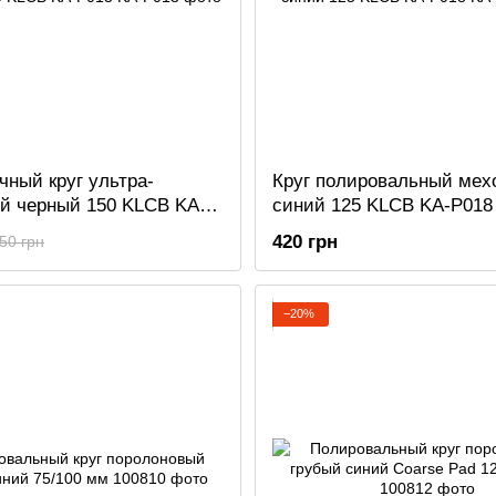
чный круг ультра-
Круг полировальный мех
 черный 150 KLCB KA-
синий 125 KLCB KA-P018
420 грн
50 грн
−20%