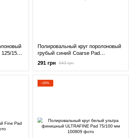
олоновый
Полировальный круг поролоновый
 125/150
грубый синий Coarse Pad
150/180мм
291 грн
643 грн
−20%