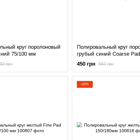
льный круг поролоновый
Полировальный круг пор
иний 75/100 мм
грубый синий Coarse Pad
мм
450 грн
02 грн
562 грн
−20%