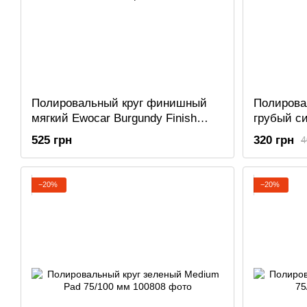
Полировальный круг финишный
Полирова
мягкий Ewocar Burgundy Finish
грубый с
special pad Ø75
525 грн
320 грн
4
−20%
−20%