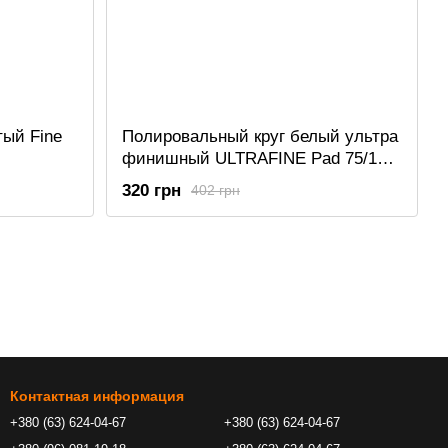
тый Fine
Полировальный круг белый ультра
финишный ULTRAFINE Pad 75/100
мм
320 грн
402 грн
Контактная информация
+380 (63) 624-04-67
+380 (63) 624-04-67