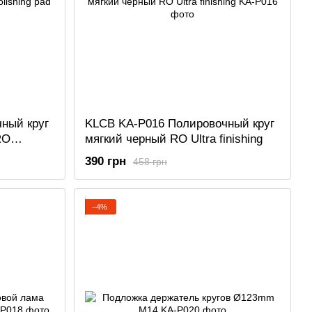
ный круг
KLCB KA-P016 Полировочный круг
RO
мягкий черный RO Ultra finishing
390 грн
458 грн
−4%