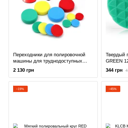
Переходники для полировочной
Твердый 
машины для труднодоступных
GREEN 12
мест
2 130 грн
344 грн
4
−19%
−45%