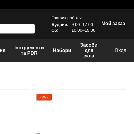
График работы:
Мой заказ
Будние:
9:00–17:00
Сб:
10:00–15:00
Засоби
Інструменти
ня
Набори
для
Вход
та PDR
скла
−19%