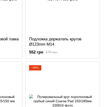
овой лама
Подложка держатель кругов
Ø123mm M14
552 грн
578 грн
−55%