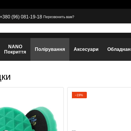
+380 (96) 081-19-18
Перезвонить вам?
NANO
Полірування
Аксесуари
Обладнан
Покриття
дки
−19%