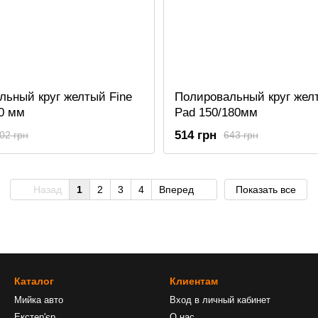
льный круг желтый Fine
Полировальный круг жел
00 мм
Pad 150/180мм
514 грн
02 грн
643 грн
Назад
1
2
3
4
Вперед
Показать все
Каталог
Клиентам
Мийка авто
Вход в личный кабинет
Екстер'єр
О нас