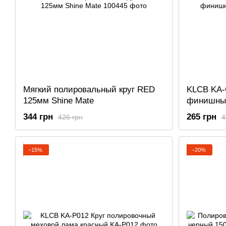
Мягкий полировальный круг RED
KLCB KA-
125мм Shine Mate
финишны
344 грн
265 грн
426 грн
4
−15%
−20%