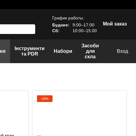
График работы:
Мой заказ
Будние:
9:00–17:00
Сб:
10:00–15:00
Засоби
Інструменти
ня
Набори
для
Вход
та PDR
скла
−28%