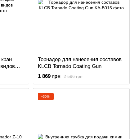
 кран
Торнадор для нанесения составов
 видов
KLCB Tornado Coating Gun
1 869 грн
2 596 грн
−30%