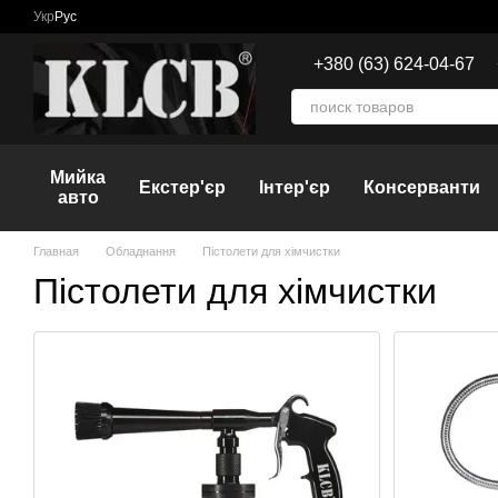
Перейти к основному контенту
Укр
Рус
+380 (63) 624-04-67
Мийка
Екстер'єр
Інтер'єр
Консерванти
авто
Главная
Обладнання
Пістолети для хімчистки
Пістолети для хімчистки