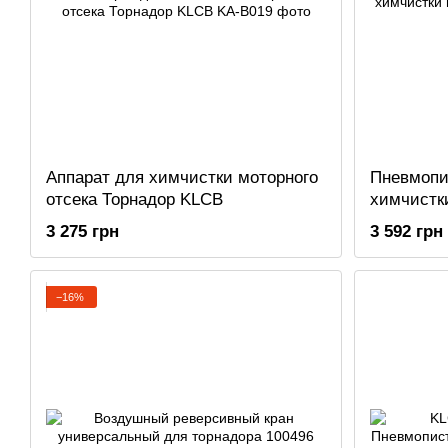
Аппарат для химчистки моторного
Пневмопи
отсека Торнадор KLCB
химчистк
3 275 грн
3 592 грн
−16%