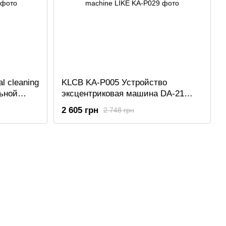
al cleaning
KLCB KA-P005 Устройство
ьной
эксцентриковая машина DA-21
Polishing machine LIKE
2 605 грн
2 748 грн