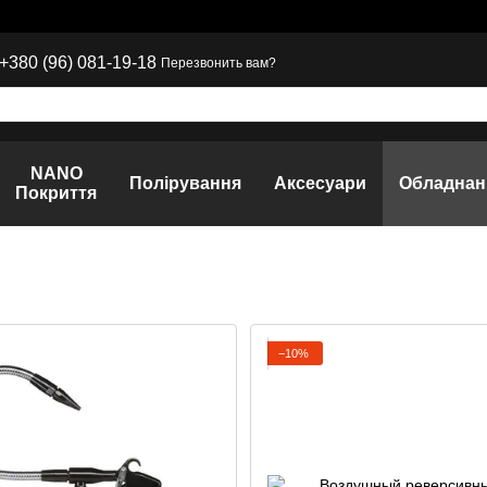
+380 (96) 081-19-18
Перезвонить вам?
NANO
Полірування
Аксесуари
Обладнан
Покриття
−10%