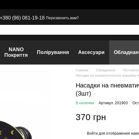
+380 (96) 081-19-18
Перезвонить вам?
NANO
Полірування
Аксесуари
Обладнан
Покриття
Главная
Обладнання
Пістолети
Насадки на пневматическую машинку KL
Насадки на пневмати
(3шт)
В наличии
Артикул: 201903
Ост
370 грн
Войти
для отображения нако
%