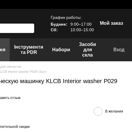
График работы:
Мой заказ
Будние:
9:00–17:00
Сб:
10:00–15:00
Засоби
Інструменти
ня
Набори
для
Вход
та PDR
скла
 для хімчистки
CB Interior washer P029 (3шт)
ческую машинку KLCB Interior washer P029
авить отзыв
В желания
пительной скидки