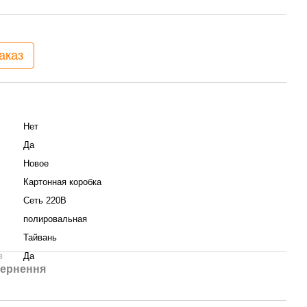
аказ
Нет
Да
Новое
Картонная коробка
Сеть 220В
полировальная
Тайвань
в
Да
ернення