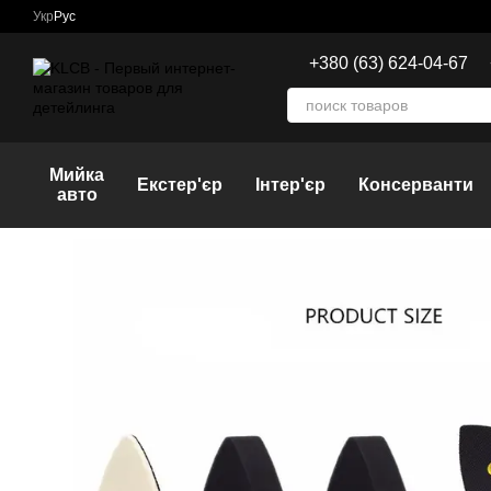
Перейти к основному контенту
Укр
Рус
+380 (63) 624-04-67
Мийка
Екстер'єр
Інтер'єр
Консерванти
авто