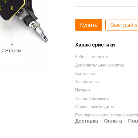
Купить
Быстрый з
Характеристики
Кейс в комплекте
Дополнительная рукоятка
Состояние
Тип упаковки
Питание
Тип шлифмашины
Страна производитель
Регулировка количества оборото
Доставка
Оплата
Пов