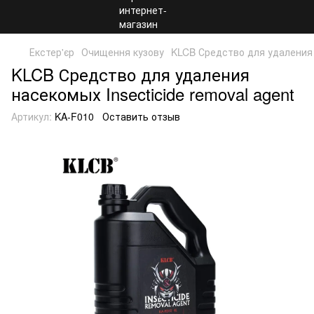
Екстер'єр
Очищення кузову
KLCB Средство для удаления н
KLCB Средство для удаления
насекомых Insecticide removal agent
Артикул:
KA-F010
Оставить отзыв