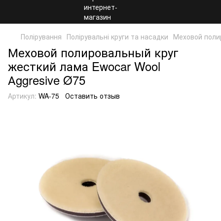
Полірування
Полірувальні круги та насадки
Меховой поли
Меховой полировальный круг
жесткий лама Ewocar Wool
Аggresive Ø75
Артикул:
WA-75
Оставить отзыв