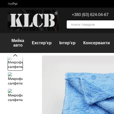
Перейти к основному контенту
Укр
Рус
+380 (63) 624-04-67
Мийка
Екстер'єр
Інтер'єр
Консерванти
авто