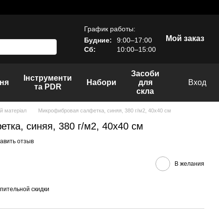
График работы:
Мой заказ
Будние:
9:00–17:00
Сб:
10:00–15:00
Засоби
Інструменти
ня
Набори
для
Вход
та PDR
скла
й матеріал
Микрофибровая салфетка, синяя, 380 г/м2, 40x40 см
ка, синяя, 380 г/м2, 40x40 см
авить отзыв
В желания
пительной скидки