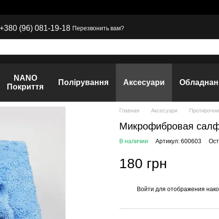
+380 (96) 081-19-18
Перезвонить вам?
NANO
Полірування
Аксесуари
Обладнан
Покриття
Главная
Аксесуари
Протирочни
Микрофибровая салфет
В наличии
Артикул: 600603
Ост
180 грн
Войти
для отображения нако
%