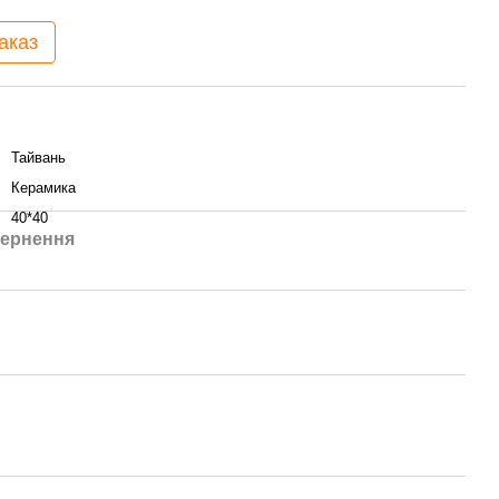
аказ
Тайвань
Керамика
40*40
ернення