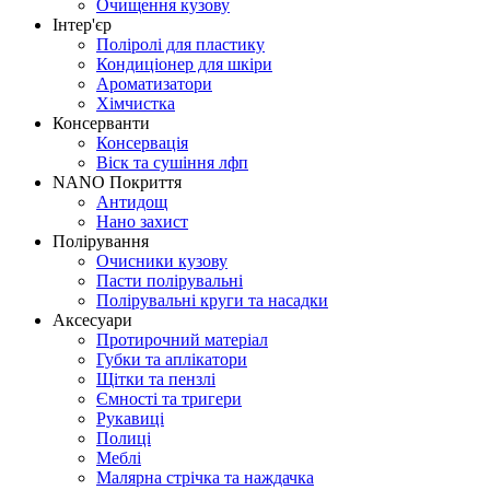
Очищення кузову
Інтер'єр
Поліролі для пластику
Кондиціонер для шкіри
Ароматизатори
Хімчистка
Консерванти
Консервація
Віск та сушіння лфп
NANO Покриття
Антидощ
Нано захист
Полірування
Очисники кузову
Пасти полірувальні
Полірувальні круги та насадки
Аксесуари
Протирочний матеріал
Губки та аплікатори
Щітки та пензлі
Ємності та тригери
Рукавиці
Полиці
Меблі
Малярна стрічка та наждачка