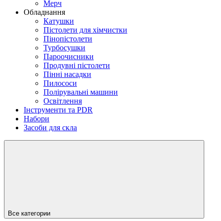
Мерч
Обладнання
Катушки
Пістолети для хімчистки
Пінопістолети
Турбосушки
Пароочисники
Продувні пістолети
Пінні насадки
Пилососи
Полірувальні машини
Освітлення
Інструменти та PDR
Набори
Засоби для скла
Все категории