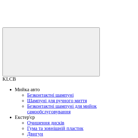
KLCB
Мийка авто
Безконтактні шампуні
Шампуні для ручного миття
Безконтактні шампуні для мийок
самообслуговування
Екстер'єр
Очищення дисків
Гума та зовнішній пластик
Двигун