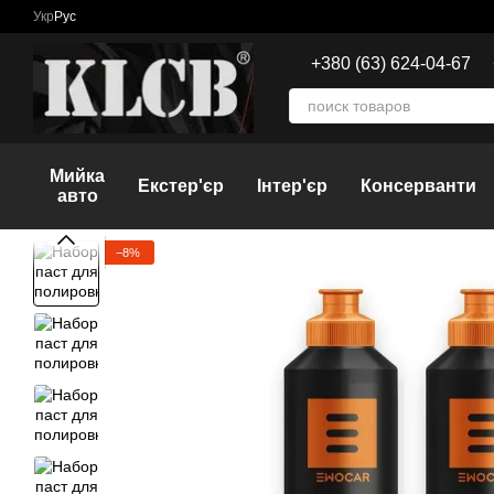
Перейти к основному контенту
Укр
Рус
+380 (63) 624-04-67
Мийка
Екстер'єр
Інтер'єр
Консерванти
авто
−8%