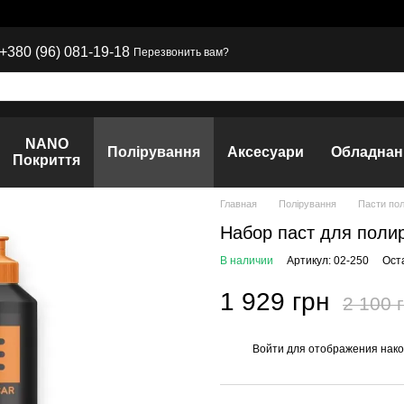
+380 (96) 081-19-18
Перезвонить вам?
NANO
Полірування
Аксесуари
Обладнан
Покриття
Главная
Полірування
Пасти пол
Набор паст для полир
В наличии
Артикул: 02-250
Ост
1 929 грн
2 100 
Войти
для отображения нако
%