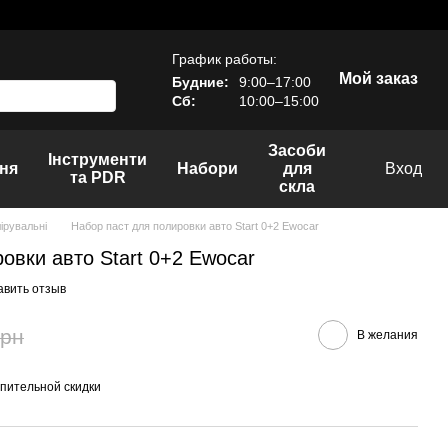
График работы:
Мой заказ
Будние:
9:00–17:00
Сб:
10:00–15:00
Засоби
Інструменти
ня
Набори
для
Вход
та PDR
скла
ірувальні
Набор паст для полировки авто Start 0+2 Ewocar
овки авто Start 0+2 Ewocar
авить отзыв
грн
В желания
пительной скидки