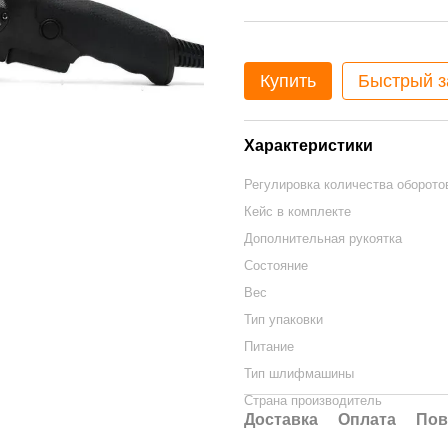
Купить
Быстрый з
Характеристики
Регулировка количества оборото
Кейс в комплекте
Дополнительная рукоятка
Состояние
Вес
Тип упаковки
Питание
Тип шлифмашины
Страна производитель
Доставка
Оплата
Пов