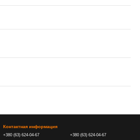
Контактная информация
+380 (63) 624-04-67
+380 (63) 624-04-67