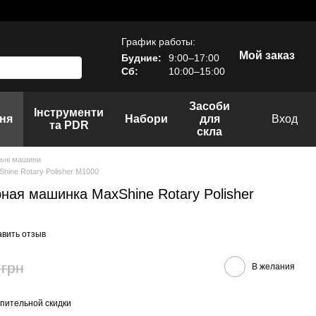
График работы:
Мой заказ
Будние:
9:00–17:00
Сб:
10:00–15:00
Засоби
Інструменти
ня
Набори
для
Вход
та PDR
скла
льні машини
ine Rotary Polisher M1000
ная машинка MaxShine Rotary Polisher
авить отзыв
 грн
В желания
пительной скидки