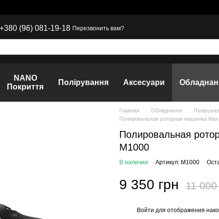
+380 (96) 081-19-18
Перезвонить вам?
NANO
Полірування
Аксесуари
Обладнан
Покриття
Главная
Обладнання
Полірува
Полировальная роторная машинка MaxSh
Полировальная ротор
M1000
В наличии
Артикул: M1000
Ост
9 350 грн
11 000
Войти
для отображения нако
%