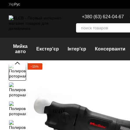
Перейти к основному контенту
Укр
Рус
+380 (63) 624-04-67
Мийка
Екстер'єр
Інтер'єр
Консерванти
авто
−15%