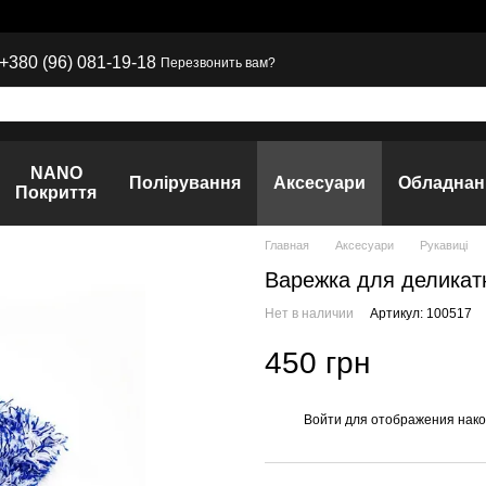
+380 (96) 081-19-18
Перезвонить вам?
NANO
Полірування
Аксесуари
Обладнан
Покриття
Главная
Аксесуари
Рукавиці
Варежка для делика
Нет в наличии
Артикул: 100517
450 грн
Войти
для отображения нако
%