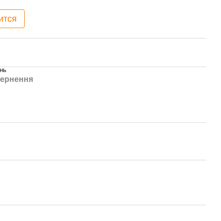
ится
нь
ернення