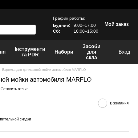
График работы:
Мой заказ
Будние:
9:00–17:00
Сб:
10:00–15:00
Засоби
Інструменти
ня
Набори
для
Вход
та PDR
скла
Варежка для деликатной мойки автомобиля MARFLO
тной мойки автомобиля MARFLO
Оставить отзыв
В желания
пительной скидки